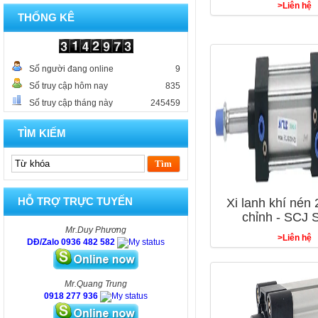
>Liên hệ
THỐNG KÊ
Số người đang online
9
Số truy cập hôm nay
835
Số truy cập tháng này
245459
TÌM KIẾM
HỖ TRỢ TRỰC TUYẾN
Xi lanh khí nén 
chỉnh - SCJ 
Mr.Duy Phương
>Liên hệ
DĐ/Zalo 0936 482 582
Mr.Quang Trung
0918 277 936