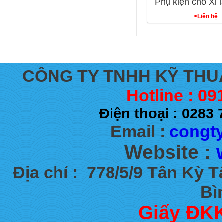
Phụ kiện cho Xi
>Liên hệ
CÔNG TY TNHH KỸ THU
Hotline : 09
Điện thoại : 028
Email :
congty
Website :
Địa chỉ :
778/5/9 Tân Kỳ 
Bì
Giấy ĐKK