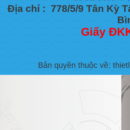
Địa chỉ :
778/5/9 Tân Kỳ 
Bì
Giấy ĐKK
Bản quyền thuộc về: thiet