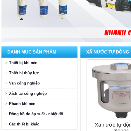
DANH MỤC SẢN PHẨM
XÃ NƯỚC TỰ ĐỘNG
Thiết bị khí nén
Thiết bị thủy lực
Van công nghiệp
Xích tải công nghiệp
Phanh khí nén
Đồng hồ đo áp suất - nhiệt độ
Các thiết bị khác
Xã nước tự đ
Series