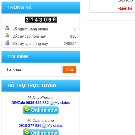
THỐNG KÊ
>Liên hệ
Số người đang online
8
Số truy cập hôm nay
930
Số truy cập tháng này
245554
TÌM KIẾM
HỖ TRỢ TRỰC TUYẾN
Mr.Duy Phương
DĐ/Zalo 0936 482 582
Mr.Quang Trung
0918 277 936