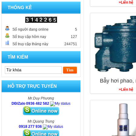
>Liên hệ
THỐNG KÊ
Số người đang online
5
Số truy cập hôm nay
127
Số truy cập tháng này
244751
TÌM KIẾM
Bẫy hơi phao, 
HỖ TRỢ TRỰC TUYẾN
>Liên hệ
Mr.Duy Phương
DĐ/Zalo 0936 482 582
Mr.Quang Trung
0918 277 936