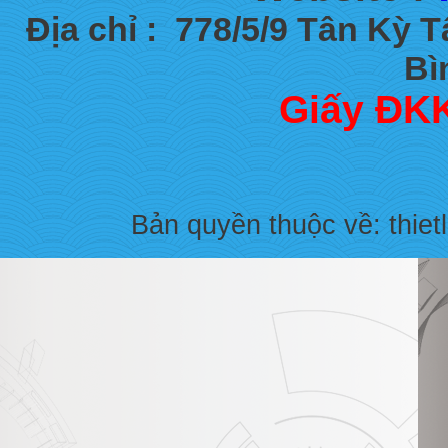
Địa chỉ :
778/5/9 Tân Kỳ 
Bì
Giấy ĐKK
Bản quyền thuộc về: thiet