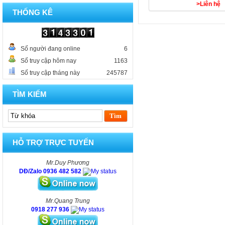
>Liên hệ
THỐNG KÊ
Số người đang online
6
Số truy cập hôm nay
1163
Số truy cập tháng này
245787
TÌM KIẾM
HỖ TRỢ TRỰC TUYẾN
Mr.Duy Phương
DĐ/Zalo 0936 482 582
Mr.Quang Trung
0918 277 936