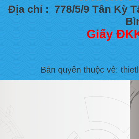
Địa chỉ :
778/5/9 Tân Kỳ 
Bì
Giấy ĐKK
Bản quyền thuộc về: thiet