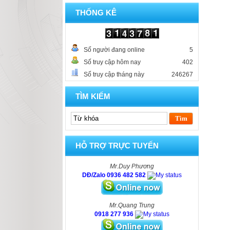
THỐNG KÊ
Số người đang online
5
Số truy cập hôm nay
402
Số truy cập tháng này
246267
TÌM KIẾM
HỖ TRỢ TRỰC TUYẾN
Mr.Duy Phương
DĐ/Zalo 0936 482 582
Mr.Quang Trung
0918 277 936